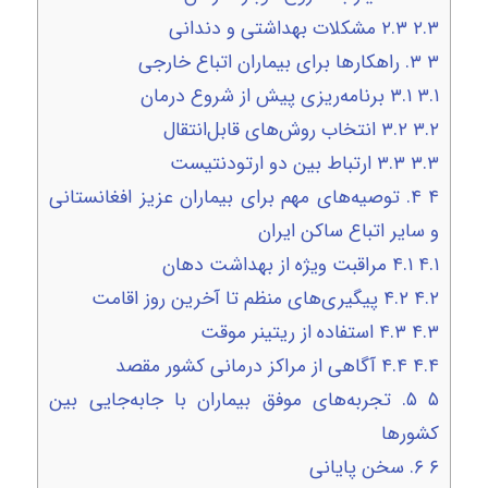
۲.۳
۲.۳ مشکلات بهداشتی و دندانی
۳
۳. راهکارها برای بیماران اتباع خارجی
۳.۱
۳.۱ برنامه‌ریزی پیش از شروع درمان
۳.۲
۳.۲ انتخاب روش‌های قابل‌انتقال
۳.۳
۳.۳ ارتباط بین دو ارتودنتیست
۴
۴. توصیه‌های مهم برای بیماران عزیز افغانستانی
و سایر اتباع ساکن ایران
۴.۱
۴.۱ مراقبت ویژه از بهداشت دهان
۴.۲
۴.۲ پیگیری‌های منظم تا آخرین روز اقامت
۴.۳
۴.۳ استفاده از ریتینر موقت
۴.۴
۴.۴ آگاهی از مراکز درمانی کشور مقصد
۵
۵. تجربه‌های موفق بیماران با جابه‌جایی بین
کشورها
۶
۶. سخن پایانی