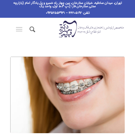
تهران، میدان صادقیه، خیابان ستارخان، بین چهار راه خسرو و پل یادگار امام (بازارچه
سنتی ستارخان فاز ۱)،پ ٣،ط اول، واحد یک
تلفن: ۴۴۲۰۵۱۹۲ – ۰۹۳۵۲۵۵۳۹۳۱