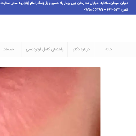
تهران، میدان صادقیه، خیابان ستارخان، بین چهار راه خسرو و پل یادگار امام (بازارچه سنتی ستارخان فاز ۱)،پ ٣،ط اول، و
تلفن: ۴۴۲۰۵۱۹۲ – ۰۹۳۵۲۵۵۳۹۳۱
خانه
درباره دکتر
راهنمای کامل ارتودنسی
خدمات