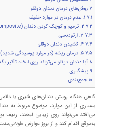
۷
روش‌های درمان دندان دوقلو
۷.۱
۱. عدم درمان در موارد خفیف
۷.۲
۲. ترمیم و کوچک کردن دندان (Contouring & Composite)
۷.۳
۳. ارتودنسی
۷.۴
۴. کشیدن دندان دوقلو
۷.۵
۵. درمان ریشه (در موارد پوسیدگی شدید)
۸
آیا دندان دوقلو می‌تواند روی لبخند تأثیر بگذ
۹
پیشگیری
۱۰
جمع‌بندی
گاهی هنگام رویش دندان‌های شیری یا دائمی، 
می‌افتد می‌تواند روی زیبایی لبخند، ردیف 
به‌موقع اقدام کند و از بروز عوارض طولانی‌مد