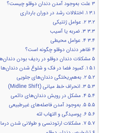
۳
علت به‌وجود آمدن دندان دوقلو چیست؟
۳.۱
۱. اختلالات رشد در دوران بارداری
۳.۲
۲. عوامل ژنتیکی
۳.۳
۳. ضربه یا آسیب
۳.۴
۴. عوامل محیطی
۴
ظاهر دندان دوقلو چگونه است؟
۵
مشکلات دندان دوقلو در ردیف بودن دندان‌ها
۵.۱
۱. کمبود فضا در فک و شلوغ شدن دندان‌ها
۵.۲
۲. به‌هم‌ریختگی دندان‌های جلویی
۵.۳
۳. انحراف خط میانی (Midline Shift)
۵.۴
۴. مشکل در رویش دندان‌های دائمی
۵.۵
۵. به‌وجود آمدن فاصله‌های غیرطبیعی
۵.۶
۶. پوسیدگی و التهاب لثه
۵.۷
۷. مشکلات ارتودنسی و طولانی شدن درمان
۶
تشخیص دندان دوقلو