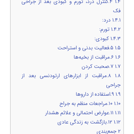
۱.۴
۴.کنترل درد، تورم و کبودی بعد از جراحی
فک
۱.۴.۱
درد:
۱.۴.۲
تورم:
۱.۴.۳
کبودی:
۱.۵
۵.فعالیت بدنی و استراحت
۱.۶
۶.مراقبت از بخیه‌ها
۱.۷
۷.صحبت کردن
۱.۸
۸.مراقبت از ابزارهای ارتودنسی بعد از
جراحی
۱.۹
۹.استفاده از داروها
۱.۱۰
۱۰.مراجعات منظم به جراح
۱.۱۱
۱۱.عوارض احتمالی و علائم هشدار
۱.۱۲
۱۲.بازگشت به زندگی عادی
۲
جمع‌بندی