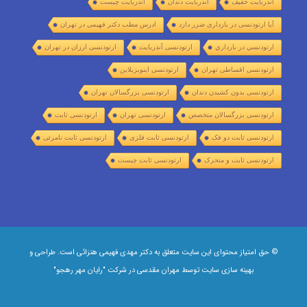
آندربایت خفیف
آندربایت دندان
آندربایت چیست
آیا ارتودنسی در بارداری ضرر دارد
ادرس مطب دکتر فهیمی در تهران
ارتودنسي در بارداري
ارتودنسی آندربایت
ارتودنسی ارزان در تهران
ارتودنسی اقساطی تهران
ارتودنسی اینویزیلاین
ارتودنسی بدون کشیدن دندان
ارتودنسی بزرگسالان تهران
ارتودنسی بزرگسالان متخصص
ارتودنسی تهران
ارتودنسی ثابت
ارتودنسی ثابت دو فک
ارتودنسی ثابت فلزی
ارتودنسی ثابت نامرئی
ارتودنسی ثابت و متحرک
ارتودنسی ثابت چیست
© حق امتیاز محتوای این سایت متعلق به دکتر مهدی فهیمی هنزائی است. طراحی و
بهینه سازی سایت توسط
مهران مقدسی
در شرکت
"رایان مهر رهجو"