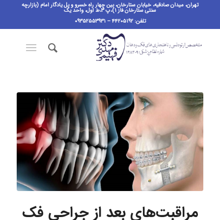
تهران، میدان صادقیه، خیابان ستارخان، بین چهار راه خسرو و پل یادگار امام (بازارچه
سنتی ستارخان فاز ۱)،پ ٣،ط اول، واحد یک
تلفن: ۴۴۲۰۵۱۹۲ – ۰۹۳۵۲۵۵۳۹۳۱
مراقبت‌های بعد از جراحی فک