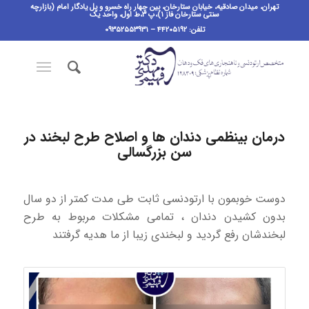
تهران، میدان صادقیه، خیابان ستارخان، بین چهار راه خسرو و پل یادگار امام (بازارچه
سنتی ستارخان فاز ۱)،پ ٣،ط اول، واحد یک
تلفن: ۴۴۲۰۵۱۹۲ – ۰۹۳۵۲۵۵۳۹۳۱
درمان بینظمی دندان ها و اصلاح طرح لبخند در
سن بزرگسالی
دوست خوبمون با ارتودنسی ثابت طی مدت کمتر از دو سال
بدون کشیدن دندان ، تمامی مشکلات مربوط به طرح
لبخندشان رفع گردید و لبخندی زیبا از ما هدیه گرفتند