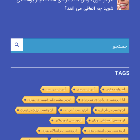
اگر در طول درمان با الاینرهای شفاف دچار پوسیدگی
شوید چه اتفاقی می افتد؟
TAGS
آندربایت خفیف
آندربایت دندان
آندربایت چیست
آیا ارتودنسی در بارداری ضرر دارد
ادرس مطب دکتر فهیمی در تهران
ارتودنسي در بارداري
ارتودنسی آندربایت
ارتودنسی ارزان در تهران
ارتودنسی اقساطی تهران
ارتودنسی اینویزیلاین
ارتودنسی بدون کشیدن دندان
ارتودنسی بزرگسالان تهران