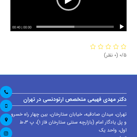
00:40
|
00:00
‫۰/۵
‫(۰ نظر)
دکتر مهدی فهیمی متخصص ارتودنسی در تهران
تهران، میدان صادقیه، خیابان ستارخان، بین چهار راه خسرو
و پل یادگار امام (بازارچه سنتی ستارخان فاز ۱)، پ ٣،ط
اول، واحد یک