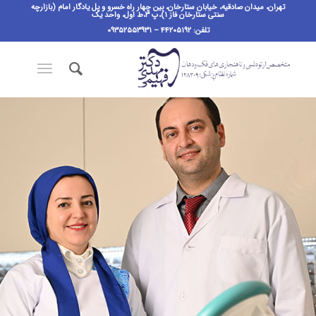
تهران، میدان صادقیه، خیابان ستارخان، بین چهار راه خسرو و پل یادگار امام (بازارچه
سنتی ستارخان فاز ۱)،پ ٣،ط اول، واحد یک
تلفن: ۴۴۲۰۵۱۹۲ – ۰۹۳۵۲۵۵۳۹۳۱