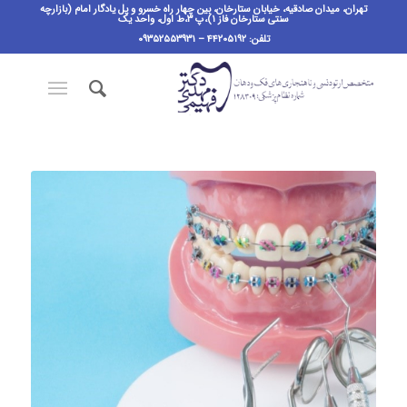
تهران، میدان صادقیه، خیابان ستارخان، بین چهار راه خسرو و پل یادگار امام (بازارچه
سنتی ستارخان فاز ۱)،پ ٣،ط اول، واحد یک
تلفن: ۴۴۲۰۵۱۹۲ – ۰۹۳۵۲۵۵۳۹۳۱