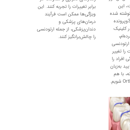
ت، این
برابر تغییرات را تجربه کنند. این
 نوشته شده
ویژگی‌ها ممکن است فرآیند
است. در بیش از 3000وپرونده
درمان‌های پزشکی و
 کلینیک
دندان‌پزشکی، از جمله ارتودنسی
ه‌ام،
را چالش‌برانگیز کنند.
 ارتودنسی
 را تغییر
 افراد را
ید به‌زبان
ه، با هم