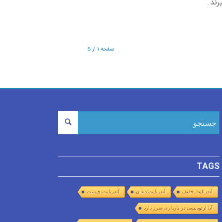
رند.
صفحه ۱ از ۵
TAGS
آندربایت خفیف
آندربایت دندان
آندربایت چیست
آیا ارتودنسی در بارداری ضرر دارد