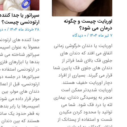
سپراتور یا جدا کننده
اوربایت چیست و چگونه
ارتودنسی چیست؟
درمان می شود؟
۲۸ خرداد ماه ۱۴۰۴
/
۰ دیدگاه
۷ تیر ماه ۱۴۰۴
/
۰ دیدگاه
جدا کننده های ارتودن
اوربایت یا دندان خرگوشی زمانی
معمولاً به عنوان اسپیس
اتفاق می افتد که دندان های
سپراتور شناخته می شون
جلوی فک بالای شما فراتر از
بندها یا ابزارهای فلز
دندان های جلوی فک پایین شما
در ارتودنسی استفاده 
قرار می گیرند. بسیاری از افراد
سپراتورها در جلسه دو
دچار اوربایت خفیف هستند.
ارتودنسی، قبل از اعما
اوربایت شدیدتر ممکن است
دندان های مولر، بین 
منجر به پوسیدگی دندان، بیماری
مولر قرار داده می شوند
لثه یا درد فک شود. شما می
اسپیسرها یا رابر بنده
توانید با محدود کردن مکیدن
به قطر حدود یک سانت
شست و استفاده از پستانک از
هستند که بین دندان ه
ابتلای کودکان به اوربایت