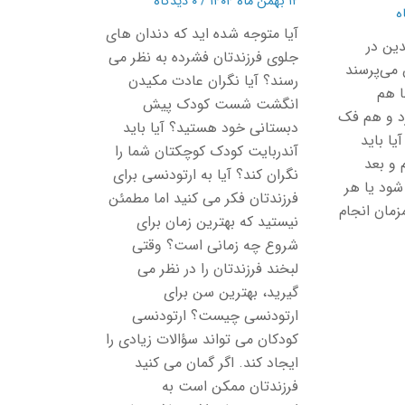
۱۲ بهمن ماه ۱۴۰۴
/
۰ دیدگاه
آیا متوجه شده اید که دندان های
دین در
جلوی فرزندتان فشرده به نظر می
می‌پرسند
رسند؟ آیا نگران عادت مکیدن
ا هم
انگشت شست کودک پیش
رد و هم فک
دبستانی خود هستید؟ آیا باید
ا باید
آندربایت کودک کوچکتان شما را
 و بعد
نگران کند؟ آیا به ارتودنسی برای
شود یا هر
فرزندتان فکر می کنید اما مطمئن
زمان انجام
نیستید که بهترین زمان برای
شروع چه زمانی است؟ وقتی
لبخند فرزندتان را در نظر می
گیرید، بهترین سن برای
ارتودنسی چیست؟ ارتودنسی
کودکان می تواند سؤالات زیادی را
ایجاد کند. اگر گمان می کنید
فرزندتان ممکن است به