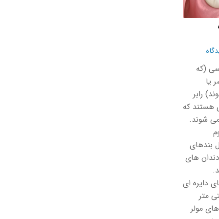
سی (که
ر یا
د) رابر
ی هستند که
می شوند.
م
ل بندهای
دندان های
.
ای دایره ای
ی متر
ای مولر