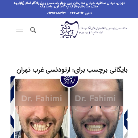
تهران، میدان صادقیه، خیابان ستارخان، بین چهار راه خسرو و پل یادگار امام (بازارچه
سنتی ستارخان فاز ۱)،پ ٣،ط اول، واحد یک
تلفن: ۴۴۲۰۵۱۹۲ – ۰۹۳۵۲۵۵۳۹۳۱
بایگانی برچسب برای:
ارتودنسی غرب تهران