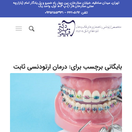
تهران، میدان صادقیه، خیابان ستارخان، بین چهار راه خسرو و پل یادگار امام (بازارچه
سنتی ستارخان فاز ۱)،پ ٣،ط اول، واحد یک
تلفن: ۴۴۲۰۵۱۹۲ – ۰۹۳۵۲۵۵۳۹۳۱
بایگانی برچسب برای:
درمان ارتودنسی ثابت