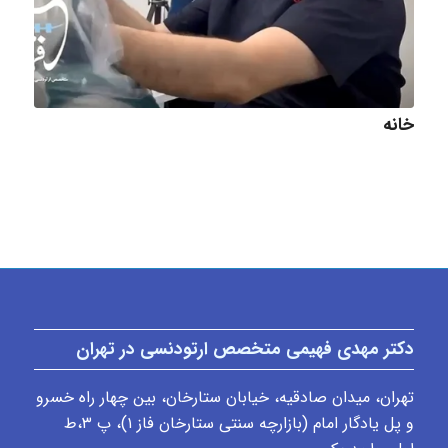
خانه
دکتر مهدی فهیمی متخصص ارتودنسی در تهران
تهران، میدان صادقیه، خیابان ستارخان، بین چهار راه خسرو
و پل یادگار امام (بازارچه سنتی ستارخان فاز ۱)، پ ٣،ط