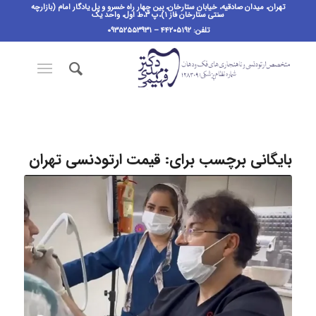
تهران، میدان صادقیه، خیابان ستارخان، بین چهار راه خسرو و پل یادگار امام (بازارچه
سنتی ستارخان فاز ۱)،پ ٣،ط اول، واحد یک
تلفن: ۴۴۲۰۵۱۹۲ – ۰۹۳۵۲۵۵۳۹۳۱
بایگانی برچسب برای:
قیمت ارتودنسی تهران