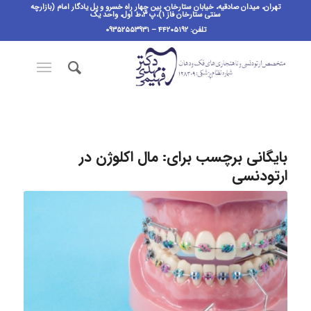
تهران، میدان صادقیه، خیابان ستارخان، بین چهار راه خسرو و پل یادگار امام (بازارچه
سنتی ستارخان فاز ۱)،پ ٣،ط اول، واحد یک
تلفن: ۴۴۲۰۵۱۹۲ – ۰۹۳۵۲۵۵۳۹۳۱
بایگانی برچسب برای:
مال اکلوژن در
ارتودنسی