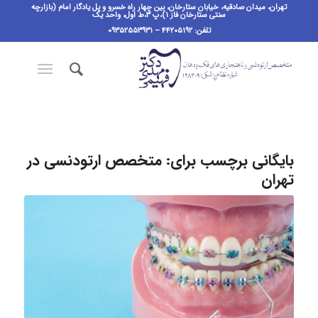
تهران، میدان صادقیه، خیابان ستارخان، بین چهار راه خسرو و پل یادگار امام (بازارچه
سنتی ستارخان فاز ۱)،پ ٣،ط اول، واحد یک
تلفن: ۴۴۲۰۵۱۹۲ – ۰۹۳۵۲۵۵۳۹۳۱
بایگانی برچسب برای:
متخصص ارتودنسی در
تهران