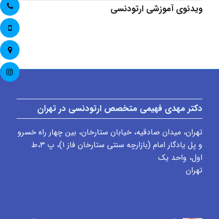
ویدئوی آموزشی ارتودنسی
دکتر مهدی فهیمی متخصص ارتودنسی در تهران
تهران، میدان صادقیه، خیابان ستارخان، بین چهار راه خسرو
و پل یادگار امام (بازارچه سنتی ستارخان فاز ۱)، پ ٣،ط
اول، واحد یک
تهران