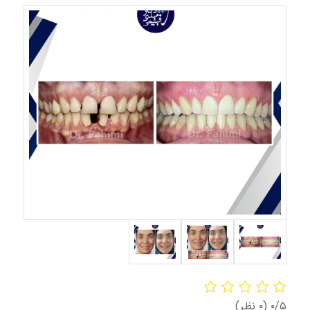
‫۰/۵
‫(۰ نظر)