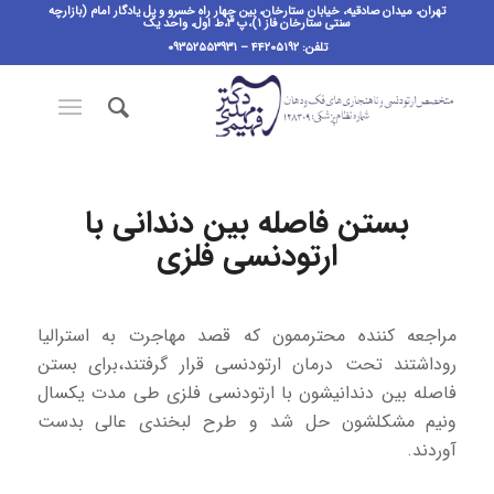
تهران، میدان صادقیه، خیابان ستارخان، بین چهار راه خسرو و پل یادگار امام (بازارچه
سنتی ستارخان فاز ۱)،پ ٣،ط اول، واحد یک
تلفن: ۴۴۲۰۵۱۹۲ – ۰۹۳۵۲۵۵۳۹۳۱
بستن فاصله بین دندانی با
ارتودنسی فلزی
مراجعه کننده محترممون که قصد مهاجرت به استرالیا
رو‌داشتند تحت درمان ارتودنسی قرار گرفتند،برای بستن
فاصله بین دندانیشون با ارتودنسی فلزی طی مدت یکسال
و‌نیم مشکلشون حل شد و طرح لبخندی عالی بدست
آوردند.