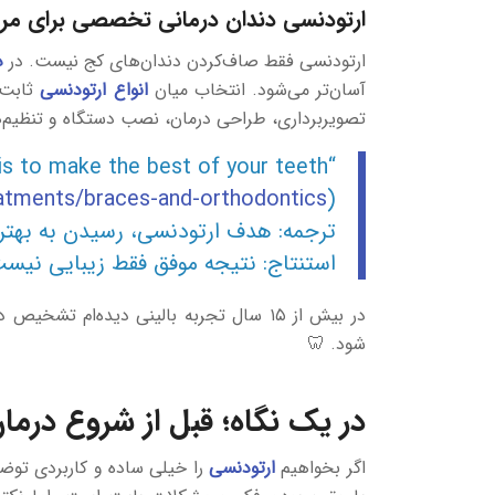
ارتودنسی دندان درمانی تخصصی برای مرتب‌
ارتودنسی فقط صاف‌کردن دندان‌های کج نیست. در
د
آسان‌تر می‌شود. انتخاب میان
انواع ارتودنسی
ثابت،
تصویربرداری، طراحی درمان، نصب دستگاه و تنظیم‌ه
“The purpose of orthodontic treatment is to make the best of your teeth.”
atments/braces-and-orthodontics/
(Source: NHS,
ترجمه: هدف ارتودنسی، رسیدن به به
استنتاج: نتیجه موفق فقط زیبایی نیست
در بیش از ۱۵ سال تجربه بالینی دیده‌ام
شود. 🦷
در یک نگاه؛ قبل از شروع درما
اگر بخواهیم
ارتودنسی
را خیلی ساده و کاربردی توضی