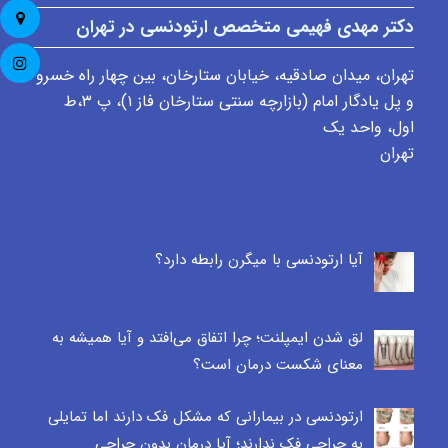
دکتر مهدی فهیمی متخصص ارتودنسی در تهران
تهران، میدان صادقیه، خیابان ستارخان، بین چهار راه خسرو
و پل یادگار امام (بازارچه سنتی ستارخان فاز ۱)، پ ٣،ط
اول، واحد یک
تهران
آیا ارتودنسی با میگرن رابطه دارد؟
لق شدن ایمپلنت؛ چرا اتفاق می‌افتد و آیا همیشه به
معنای شکست درمان است؟
ارتودنسی در بیمارانی که مشکل فک دارند اما تمایلی
به جراحی فک ندارند؛ آیا درمان بدون جراحی