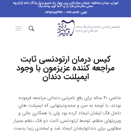
تهران، میدان صادقیه، خیابان ستارخان، بین چهار راه خسرو و پل یادگار امام (بازارچه
سنتی ستارخان فاز ۱)،پ ٣،ط اول، واحد یک
تلفن: ۴۴۲۰۵۱۹۲ – ۰۹۳۵۲۵۵۳۹۳۱
کیس درمان ارتودنسی ثابت
مراجعه کننده عزیزمون با وجود
ایمپلنت دندان
خانمی ۴۰ ساله برای رفع نامرتبی دندانی مراجعه فرموده
بودند، با توجه به سن و‌ محدودیتهایی که ایمپلنت های
داخل فک ایشان ایجاد کرده بود ولی با همکاری عالی و
ویزیتهای منظم، توسط ارتودنسی ثابت دو فک ،نظم بسیار
مطلوبی برای دندانهایشان ایجاد شد و لبخندی زیبا بدست