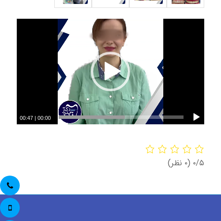
00:47
|
00:00
‫۰/۵
‫(۰ نظر)