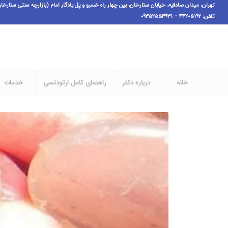
تهران، میدان صادقیه، خیابان ستارخان، بین چهار راه خسرو و پل یادگار امام (بازارچه سنتی ستارخان فاز ۱)،پ ٣،ط اول، و
تلفن: ۴۴۲۰۵۱۹۲ – ۰۹۳۵۲۵۵۳۹۳۱
خانه
درباره دکتر
راهنمای کامل ارتودنسی
خدمات