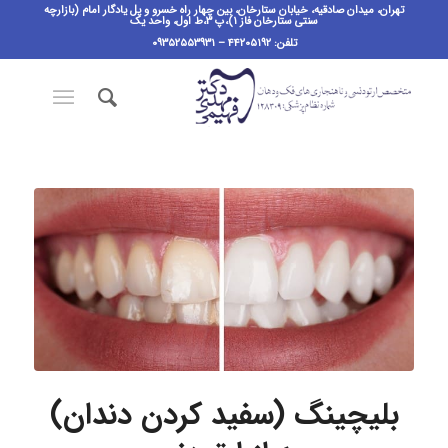
تهران، میدان صادقیه، خیابان ستارخان، بین چهار راه خسرو و پل یادگار امام (بازارچه
سنتی ستارخان فاز ۱)،پ ٣،ط اول، واحد یک
تلفن: ۴۴۲۰۵۱۹۲ – ۰۹۳۵۲۵۵۳۹۳۱
بلیچینگ (سفید کردن دندان)