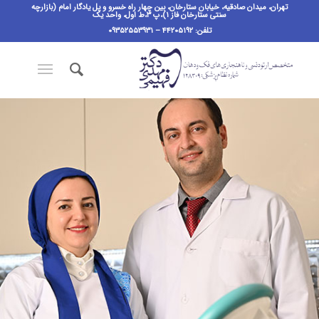
تهران، میدان صادقیه، خیابان ستارخان، بین چهار راه خسرو و پل یادگار امام (بازارچه
سنتی ستارخان فاز ۱)،پ ٣،ط اول، واحد یک
تلفن: ۴۴۲۰۵۱۹۲ – ۰۹۳۵۲۵۵۳۹۳۱