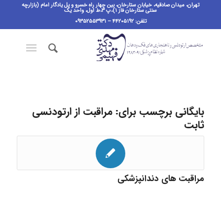
تهران، میدان صادقیه، خیابان ستارخان، بین چهار راه خسرو و پل یادگار امام (بازارچه
سنتی ستارخان فاز ۱)،پ ٣،ط اول، واحد یک
تلفن: ۴۴۲۰۵۱۹۲ – ۰۹۳۵۲۵۵۳۹۳۱
بایگانی برچسب برای:
مراقبت از ارتودنسی
ثابت
مراقبت های دندانپزشکی