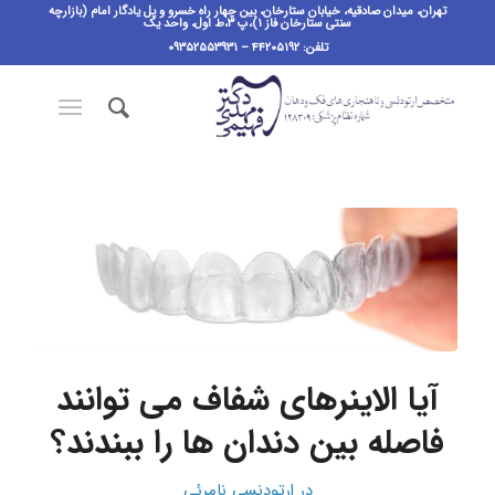
تهران، میدان صادقیه، خیابان ستارخان، بین چهار راه خسرو و پل یادگار امام (بازارچه
سنتی ستارخان فاز ۱)،پ ٣،ط اول، واحد یک
تلفن: ۴۴۲۰۵۱۹۲ – ۰۹۳۵۲۵۵۳۹۳۱
آیا الاینرهای شفاف می توانند
فاصله بین دندان ها را ببندند؟
در
ارتودنسی نامرئی