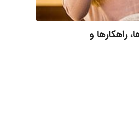
 فلج مغزی (CP): چالش‌ها، راهکارها و