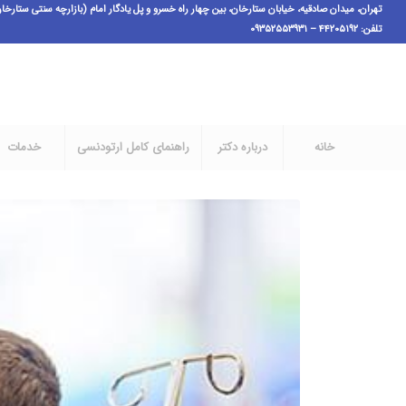
تهران، میدان صادقیه، خیابان ستارخان، بین چهار راه خسرو و پل یادگار امام (بازارچه سنتی ستارخان فاز ۱)،پ ٣،ط اول، و
تلفن: ۴۴۲۰۵۱۹۲ – ۰۹۳۵۲۵۵۳۹۳۱
خانه
درباره دکتر
راهنمای کامل ارتودنسی
خدمات