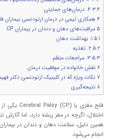
۳.۴
۴. درمان‌های حمایتی
۴
همکاری تیمی در درمان ارتودنسی بیماران ف
۵
مراقبت‌های دهان و دندان در بیماران CP
۵.۱
۱. بهداشت دهان
۵.۲
۲. تغذیه
۵.۳
۳. مراجعات منظم
۶
نقش خانواده در موفقیت درمان
۷
نکات ویژه که در کلینیک ارتودنسی دکتر فهی
۸
نتیجه‌گیری
فلج مغزی ی
اختلال، اگرچه در مغز ریشه دارد، اما آثارش ت
همین دلیل، سلامت دهان و دندان در بیماران
انجام می‌شود.