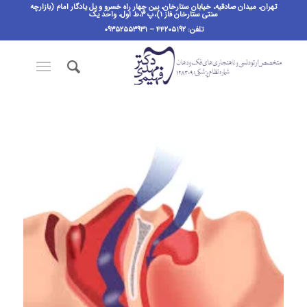
تهران، میدان صادقیه، خیابان ستارخان، بین چهار راه خسرو و پل یادگار امام (بازارچه
سنتی ستارخان فاز ۱)،پ ٣،ط اول، واحد یک
تلفن: ۴۴۲۰۵۱۹۲ – ۰۹۳۵۲۵۵۳۹۳۱