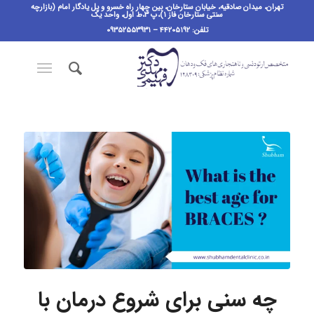
تهران، میدان صادقیه، خیابان ستارخان، بین چهار راه خسرو و پل یادگار امام (بازارچه
سنتی ستارخان فاز ۱)،پ ٣،ط اول، واحد یک
تلفن: ۴۴۲۰۵۱۹۲ – ۰۹۳۵۲۵۵۳۹۳۱
چه سنی برای شروع درمان با