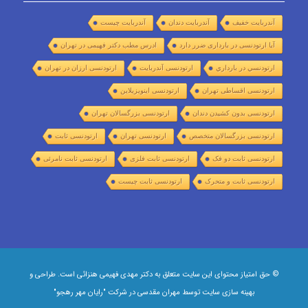
آندربایت خفیف
آندربایت دندان
آندربایت چیست
آیا ارتودنسی در بارداری ضرر دارد
ادرس مطب دکتر فهیمی در تهران
ارتودنسي در بارداري
ارتودنسی آندربایت
ارتودنسی ارزان در تهران
ارتودنسی اقساطی تهران
ارتودنسی اینویزیلاین
ارتودنسی بدون کشیدن دندان
ارتودنسی بزرگسالان تهران
ارتودنسی بزرگسالان متخصص
ارتودنسی تهران
ارتودنسی ثابت
ارتودنسی ثابت دو فک
ارتودنسی ثابت فلزی
ارتودنسی ثابت نامرئی
ارتودنسی ثابت و متحرک
ارتودنسی ثابت چیست
© حق امتیاز محتوای این سایت متعلق به دکتر مهدی فهیمی هنزائی است. طراحی و
بهینه سازی سایت توسط
مهران مقدسی
در شرکت
"رایان مهر رهجو"