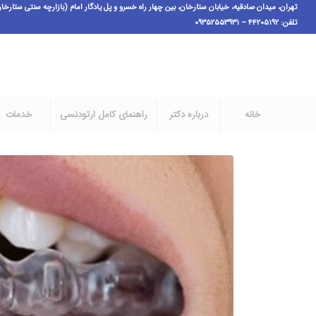
تهران، میدان صادقیه، خیابان ستارخان، بین چهار راه خسرو و پل یادگار امام (بازارچه سنتی ستارخان فاز ۱)،پ ٣،ط اول، و
تلفن: ۴۴۲۰۵۱۹۲ – ۰۹۳۵۲۵۵۳۹۳۱
خانه
درباره دکتر
راهنمای کامل ارتودنسی
خدمات