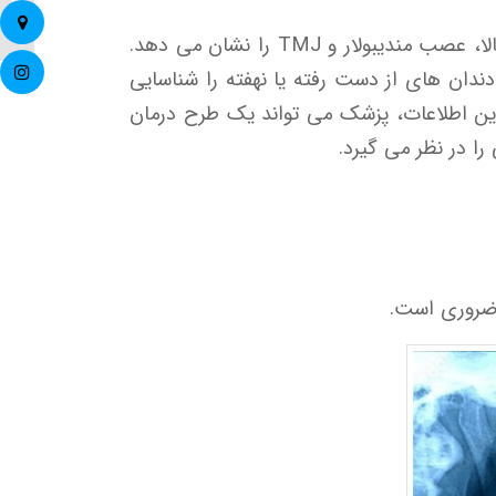
هستند؟
رادیوگرافی OPG یک نمای پانورامیک از فک ها، دندان ها و ساختارهای مرتبط از جمله سینوس های فک بالا، عصب مندیبولار و TMJ را نشان می دهد.
دندان های از دست رفته یا نهفته را شناسایی
این اطلاعات، پزشک می تواند یک طرح درمان
ا در نظر می گیرد.
روری است.