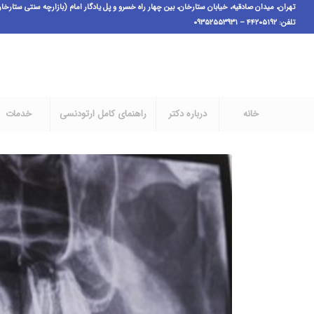
تهران، میدان صادقیه، خیابان ستارخان، بین چهار راه خسرو و پل یادگار امام (بازارچه سنتی ستارخان فاز ۱)،پ ٣،ط اول، و
تلفن: ۴۴۲۰۵۱۹۲ – ۰۹۳۵۲۵۵۳۹۳۱
خانه
درباره دکتر
راهنمای کامل ارتودنسی
خدمات