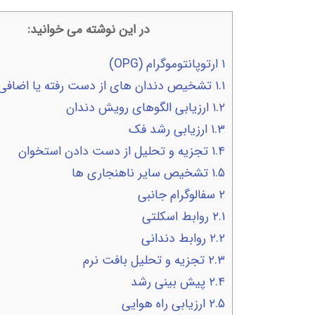
در این نوشته می خوانید:
۱
ارتوپانتوموگرام (OPG)
۱.۱
تشخیص دندان های از دست رفته یا اضافی
۱.۲
ارزیابی الگوهای رویش دندان
۱.۳
ارزیابی رشد فک
۱.۴
تجزیه و تحلیل از دست دادن استخوان
۱.۵
تشخیص سایر ناهنجاری ها
۲
سفالوگرام جانبی
۲.۱
روابط اسکلتی
۲.۲
روابط دندانی
۲.۳
تجزیه و تحلیل بافت نرم
۲.۴
پیش بینی رشد
۲.۵
ارزیابی راه هوایی