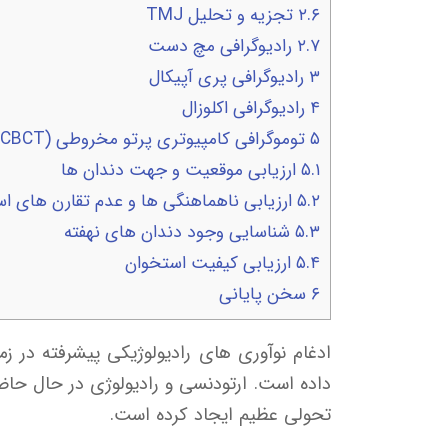
۲.۶
تجزیه و تحلیل TMJ
۲.۷
رادیوگرافی مچ دست
۳
رادیوگرافی پری آپیکال
۴
رادیوگرافی اکلوزال
۵
توموگرافی کامپیوتری پرتو مخروطی (CBCT)
۵.۱
ارزیابی موقعیت و جهت دندان ها
۵.۲
ارزیابی ناهماهنگی ها و عدم تقارن های ا
۵.۳
شناسایی وجود دندان های نهفته
۵.۴
ارزیابی کیفیت استخوان
۶
سخن پایانی
ادغام نوآوری های رادیولوژیکی پیشرفته در زم
داده است. ارتودنسی و رادیولوژی در حال حا
تحولی عظیم ایجاد کرده است.