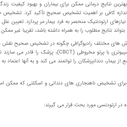
رین نتایج درمانی ممکن برای بیماران و بهبود کیفیت زندگی و
 اندازه کافی بر اهمیت تشخیص صحیح تأکید کرد. تشخیص ص
 نیازهای ارتودنتیک منحصر به فرد بیمار مر پردازد. تعیین 
واند نتایج مطلوب را به همراه داشته باشد، تقریبا غیر ممکن
روش های مختلف رادیوگرافی چگونه در تشخیص صحیح نقش دارن
های پانورامیک، سفالومتریک و توموگرافی کامپیوتری با پ
ز بیمار، دندانپزشکان را توانمند می کند و به آنها اعتماد
، برای تشخیص ناهنجاری های دندانی و اسکلتی که ممکن است 
ه در ارتودنسی مورد بحث قرار می گیرند: